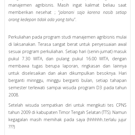
manajemen agribisnis. Masih ingat kalimat beliau saat
memberikan nesehat ; “
jalanani saja karena nasib setiap
orang kedepan tidak ada yang tahu
”.
Perkuliahan pada program studi manajemen agribisnis mulai
di laksanakan. Terasa sangat berat untuk penyesuaian awal
sesuai program perkuliahan. Setiap hari (senin-jumat) masuk
pukul 7.30 WITA, dan pulang pukul 16.00 WITA, dengan
membawa tugas berupa laporan, ringkasan dan lainnya
untuk diselesaikan dan akan dikumpulkan besoknya. Hari
berganti minnggu, minggu berganti bulan, setiap tahapan
semester terlewati sampai wisuda program D3 pada tahun
2008.
Setelah wisuda sempatkan diri untuk mengikuti tes CPNS
tahun 2009 di kabupaten Timor Tengah Selatan (TTS). Namun
kegagalan masih memihak pada saya (hhhhhh..terlalu jujur
???)