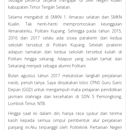
sebagai peserta serjana mengajar di SMK Negeri Kualin
kabupaten Timor Tengah Selatan.
Selama mengabdi di SMKN 1. Amarasi selatan dan SMKN
Kualin. Tak henti-henti mempromosikan keunggulan
Almanaterku, Politani Kupang. Sehingga pada tahun 2015,
2016 dan 2017 selalu ada siswa parakerin dari kedua
sekolah tersebut di Politani Kupang. Setelah prakerin
adapun tamatan dari kedua sekolah tersebut kuliah di
Politani hingga sekarag. Adapun yang sudah tamat dan
Sekarang menjadi sebagai alumni Politani.
Bulan agustus tahun 2017 melukiskan langkah perjalanan
nasib, penuh tanya. Saya dinyatakan lolos CPNS Guru Garis
Depan (GGD) untuk mengampuh mata pelajaran pendidikan
jasmani olahraga dan kesehatan di SDN 5 Pemongkong,
Lombok Timur, NTB.
Hingga saat ini dalam diri, hanya rasa syukur dan terima
kasih kepada semua simpul pembentuk alur perjalanan
panjang ini.Aku terpanggil oleh Politeknik Pertanian Negeri