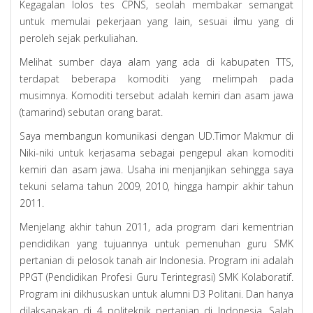
Kegagalan lolos tes CPNS, seolah membakar semangat
untuk memulai pekerjaan yang lain, sesuai ilmu yang di
peroleh sejak perkuliahan.
Melihat sumber daya alam yang ada di kabupaten TTS,
terdapat beberapa komoditi yang melimpah pada
musimnya. Komoditi tersebut adalah kemiri dan asam jawa
(tamarind) sebutan orang barat.
Saya membangun komunikasi dengan UD.Timor Makmur di
Niki-niki untuk kerjasama sebagai pengepul akan komoditi
kemiri dan asam jawa. Usaha ini menjanjikan sehingga saya
tekuni selama tahun 2009, 2010, hingga hampir akhir tahun
2011.
Menjelang akhir tahun 2011, ada program dari kementrian
pendidikan yang tujuannya untuk pemenuhan guru SMK
pertanian di pelosok tanah air Indonesia. Program ini adalah
PPGT (Pendidikan Profesi Guru Terintegrasi) SMK Kolaboratif.
Program ini dikhususkan untuk alumni D3 Politani. Dan hanya
dilaksanakan di 4 politeknik pertanian di Indonesia. Salah